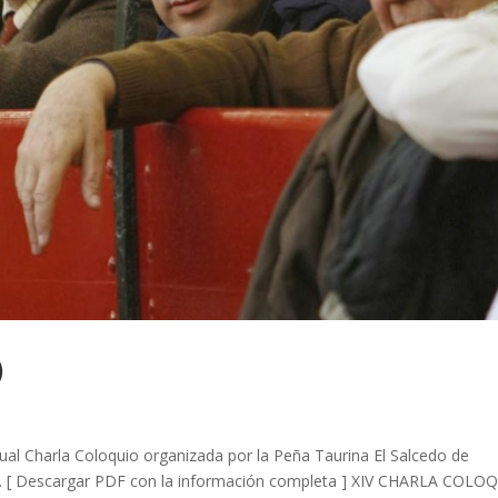
)
tual Charla Coloquio organizada por la Peña Taurina El Salcedo de
 XIV. [ Descargar PDF con la información completa ] XIV CHARLA COLO