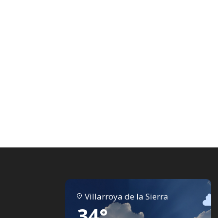
Villarroya de la Sierra
34°