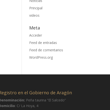
Noticias
Principal
videos
Meta
Acceder
Feed de entradas
Feed de comentarios
WordPress.org
Registro en el Gobierno de Aragón
Denominación:
Peña taurina “El Salcedo”
Domicilio
: C/ La Hoya, 4