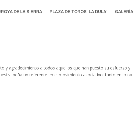
RROYA DE LA SIERRA
PLAZA DE TOROS ‘LA DULA’
GALERÍ
o y agradecimiento a todos aquellos que han puesto su esfuerzo y
uestra peña un referente en el movimiento asociativo, tanto en lo ta