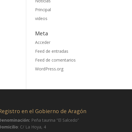
Noticias
Principal
videos
Meta
Acceder
Feed de entradas
Feed de comentarios
WordPress.org
Registro en el Gobierno de Aragón
Denominación:
Peña taurina “El Salcedo”
Domicilio
: C/ La Hoya, 4