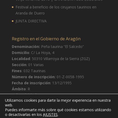
12 de agosto
36°
21°
Miércoles
Festival a beneficio de los cirujanos taurinos en
Aranda de Duero
JUNTA DIRECTIVA
Registro en el Gobierno de Aragón
Denominación:
Peña taurina “El Salcedo”
Domicilio
: C/ La Hoya, 4
Localidad
: 50310 Villarroya de la Sierra (ZGZ)
Sección
: 01 Varias
Fines
: 032 Taurinas
Número de inscripción:
01-Z-0058-1995
Fecha de inscripción
: 13/12/1995
Ámbito
: R
Subactividad
: S
Utilizamos cookies para darte la mejor experiencia en nuestra
web.
Puedes informarte más sobre qué cookies estamos utilizando
o desactivarlas en los
AJUSTES
.