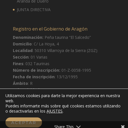
Aranda de Duero
JUNTA DIRECTIVA
Registro en el Gobierno de Aragón
Denominación:
Peña taurina “El Salcedo”
Domicilio
: C/ La Hoya, 4
Localidad
: 50310 Villarroya de la Sierra (ZGZ)
Sección
: 01 Varias
Fines
: 032 Taurinas
Número de inscripción:
01-Z-0058-1995
Fecha de inscripción
: 13/12/1995
Ámbito
: R
Subactividad
: S
Utilizamos cookies para darte la mejor experiencia en nuestra
web.
Puedes informarte más sobre qué cookies estamos utilizando
o desactivarlas en los
AJUSTES
.
ACEPTAR
© Peña taurina El Salcedo 2020
Share This