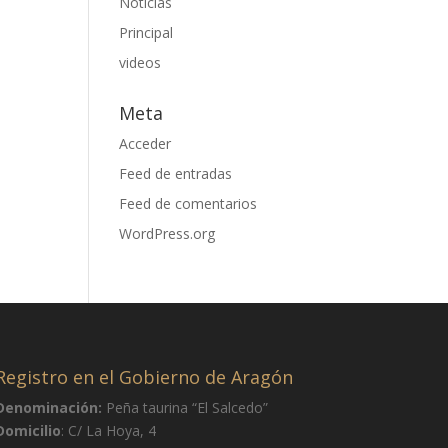
Noticias
Principal
videos
Meta
Acceder
Feed de entradas
Feed de comentarios
WordPress.org
Registro en el Gobierno de Aragón
Denominación:
Peña taurina “El Salcedo”
Domicilio
: C/ La Hoya, 4