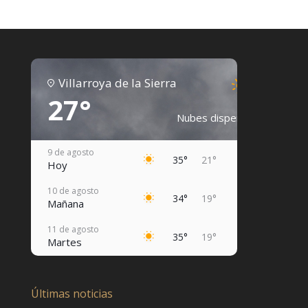
Villarroya de la Sierra
27°
Nubes dispersas
9 de agosto
35°
21°
Hoy
10 de agosto
34°
19°
Mañana
11 de agosto
35°
19°
Martes
12 de agosto
37°
21°
Miércoles
Últimas noticias
13 de agosto