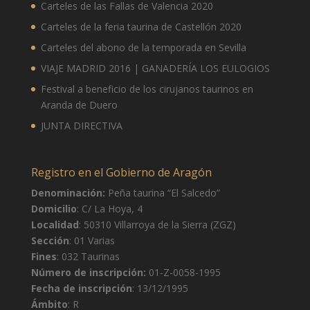
38°
23°
Carteles de las Fallas de Valencia 2020
Jueves
Carteles de la feria taurina de Castellón 2020
14 de agosto
37°
22°
Carteles del abono de la temporada en Sevilla
Viernes
VIAJE MADRID 2016 | GANADERÍA LOS EULOGIOS
15 de agosto
34°
22°
Sábado
Festival a beneficio de los cirujanos taurinos en
Aranda de Duero
JUNTA DIRECTIVA
Registro en el Gobierno de Aragón
Denominación:
Peña taurina “El Salcedo”
Domicilio
: C/ La Hoya, 4
Localidad
: 50310 Villarroya de la Sierra (ZGZ)
Sección
: 01 Varias
Fines
: 032 Taurinas
Número de inscripción:
01-Z-0058-1995
Fecha de inscripción
: 13/12/1995
Ámbito
: R