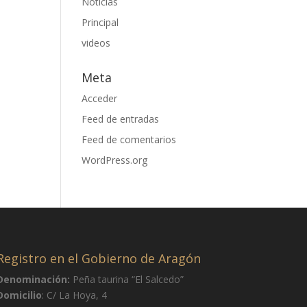
Noticias
Principal
videos
Meta
Acceder
Feed de entradas
Feed de comentarios
WordPress.org
Registro en el Gobierno de Aragón
Denominación:
Peña taurina “El Salcedo”
Domicilio
: C/ La Hoya, 4