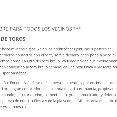
BRE PARA TODOS LOS VECINOS ***
 DE TOROS
 hace muchos siglos. Ya en las prehistóricas pinturas rupestres se
rimeros contactos con el toro, se fue desarrollando poco a poco el 
ocemos como La Lidia del toro bravo, variedad bovina que evoluciona
han convertido al toro bravo español en una raza única y presente ta
n Hispanoamérica.
ña, Enrique Asín. Él se define personalmente, y por encima de todo
s Toros, gran conocedor de la historia de la Tauromaquia, propietario
 mundo, escritor taurino, comentarista, gran comunicador y defenso
y la pureza de nuestra Fiesta y de la plaza de La Misericordia en particul
te gran maestro.