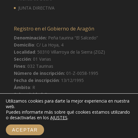
JUNTA DIRECTIVA
Registro en el Gobierno de Aragón
Denominación:
Peña taurina “El Salcedo”
Domicilio
: C/ La Hoya, 4
Localidad
: 50310 Villarroya de la Sierra (ZGZ)
Sección
: 01 Varias
Fines
: 032 Taurinas
Número de inscripción:
01-Z-0058-1995
Fecha de inscripción
: 13/12/1995
Ámbito
: R
Subactividad
: S
Utilizamos cookies para darte la mejor experiencia en nuestra
web.
Puedes informarte más sobre qué cookies estamos utilizando
o desactivarlas en los
AJUSTES
.
ACEPTAR
© Peña taurina El Salcedo 2020