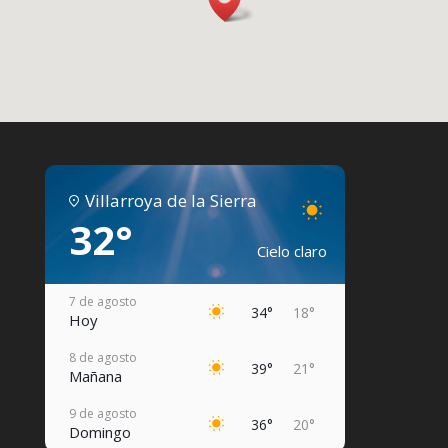
Villarroya de la Sierra
32°
Cielo claro
7 de agosto
34°
18°
Hoy
8 de agosto
39°
21°
Mañana
9 de agosto
36°
20°
Domingo