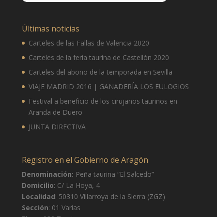
10 de agosto
34°
17°
Lunes
Últimas noticias
11 de agosto
37°
19°
Carteles de las Fallas de Valencia 2020
Martes
Carteles de la feria taurina de Castellón 2020
12 de agosto
38°
23°
Carteles del abono de la temporada en Sevilla
Miércoles
VIAJE MADRID 2016 | GANADERÍA LOS EULOGIOS
13 de agosto
35°
22°
Jueves
Festival a beneficio de los cirujanos taurinos en
Aranda de Duero
JUNTA DIRECTIVA
Registro en el Gobierno de Aragón
Denominación:
Peña taurina “El Salcedo”
Domicilio
: C/ La Hoya, 4
Localidad
: 50310 Villarroya de la Sierra (ZGZ)
Sección
: 01 Varias