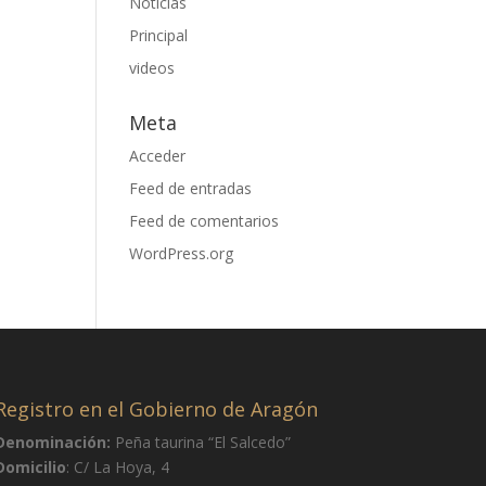
Noticias
Principal
videos
Meta
Acceder
Feed de entradas
Feed de comentarios
WordPress.org
Registro en el Gobierno de Aragón
Denominación:
Peña taurina “El Salcedo”
Domicilio
: C/ La Hoya, 4