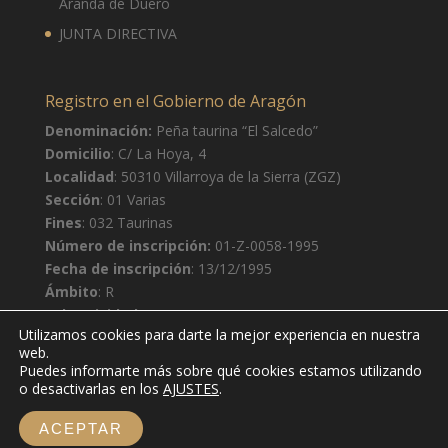
Aranda de Duero
JUNTA DIRECTIVA
Registro en el Gobierno de Aragón
Denominación:
Peña taurina “El Salcedo”
Domicilio
: C/ La Hoya, 4
Localidad
: 50310 Villarroya de la Sierra (ZGZ)
Sección
: 01 Varias
Fines
: 032 Taurinas
Número de inscripción:
01-Z-0058-1995
Fecha de inscripción
: 13/12/1995
Ámbito
: R
Subactividad
: S
Utilizamos cookies para darte la mejor experiencia en nuestra
web.
Puedes informarte más sobre qué cookies estamos utilizando
o desactivarlas en los
AJUSTES
.
ACEPTAR
© Peña taurina El Salcedo 2020