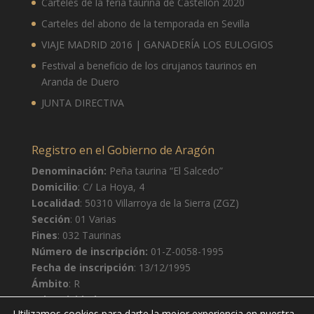
Carteles de la feria taurina de Castellón 2020
12 de agosto
37°
22°
Carteles del abono de la temporada en Sevilla
Miércoles
VIAJE MADRID 2016 | GANADERÍA LOS EULOGIOS
13 de agosto
37°
21°
Jueves
Festival a beneficio de los cirujanos taurinos en
Aranda de Duero
JUNTA DIRECTIVA
Registro en el Gobierno de Aragón
Denominación:
Peña taurina “El Salcedo”
Domicilio
: C/ La Hoya, 4
Localidad
: 50310 Villarroya de la Sierra (ZGZ)
Sección
: 01 Varias
Fines
: 032 Taurinas
Número de inscripción:
01-Z-0058-1995
Fecha de inscripción
: 13/12/1995
Ámbito
: R
Subactividad
: S
Utilizamos cookies para darte la mejor experiencia en nuestra