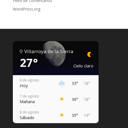
Feed de comentarios
WordPress.org
Villarroya de la Sierra
27°
Cielo claro
6 de agosto
33°
18°
Hoy
7 de agosto
36°
18°
Mañana
8 de agosto
35°
19°
Sábado