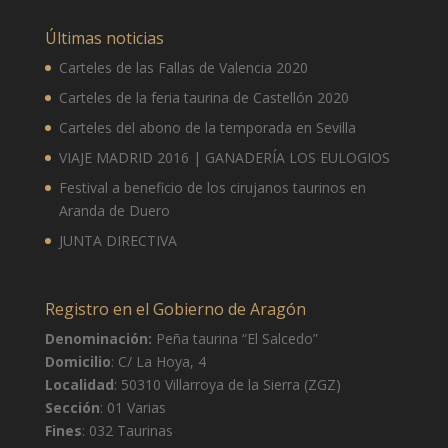
9 de agosto
36°
18°
Domingo
Últimas noticias
10 de agosto
33°
18°
Carteles de las Fallas de Valencia 2020
Lunes
Carteles de la feria taurina de Castellón 2020
11 de agosto
35°
20°
Carteles del abono de la temporada en Sevilla
Martes
VIAJE MADRID 2016 | GANADERÍA LOS EULOGIOS
12 de agosto
37°
22°
Miércoles
Festival a beneficio de los cirujanos taurinos en
Aranda de Duero
JUNTA DIRECTIVA
Registro en el Gobierno de Aragón
Denominación:
Peña taurina “El Salcedo”
Domicilio
: C/ La Hoya, 4
Localidad
: 50310 Villarroya de la Sierra (ZGZ)
Sección
: 01 Varias
Fines
: 032 Taurinas